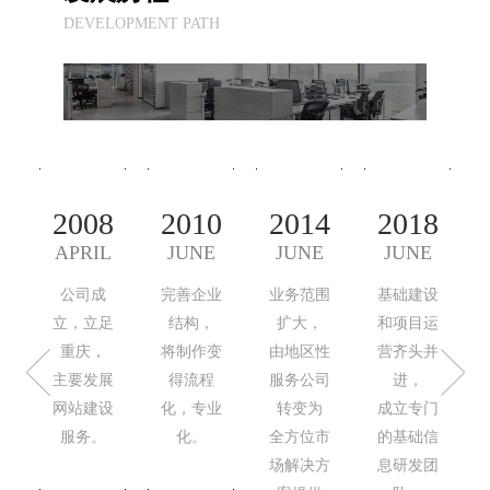
DEVELOPMENT PATH
2008
2010
2014
2018
APRIL
JUNE
JUNE
JUNE
公司成
完善企业
业务范围
基础建设
立，立足
结构，
扩大，
和项目运
重庆，
将制作变
由地区性
营齐头并
主要发展
得流程
服务公司
进，
网站建设
化，专业
转变为
成立专门
服务。
化。
全方位市
的基础信
场解决方
息研发团