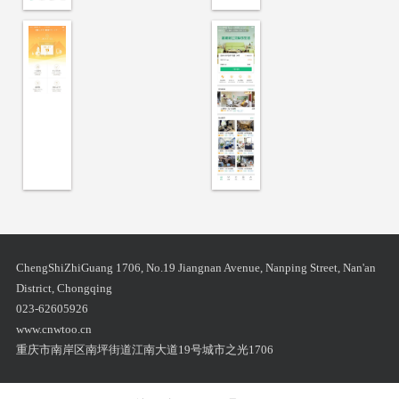
ChengShiZhiGuang 1706, No.19 Jiangnan Avenue, Nanping Street, Nan'an
District, Chongqing
023-62605926
www.cnwtoo.cn
重庆市南岸区南坪街道江南大道19号城市之光1706