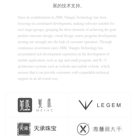
展的技术支持。
Since its establishment in 2008, Wangtu Technology has been
focusing on customized development, making software suitable for
user target groups, grasping the three elements of achieving the goal:
product structure design, visual design, native program development,
turning our strength into the help of customer operation. Through
continuous investment since 2008, Wangtu Technology has
accumulated rich development experience in the development of
mobile applications such as app and small program, and B / S
architecture systems such as website and mobile website, which
ensures that it can provide customers with expandable technical
support in an all-round way.